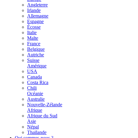
Angleterre
Irlande
Allemagne
Espagne
Écosse
Italie
Malte
France
Belgique
Autriche
Suisse
Amérique
USA
Canada
Costa Rica
Chili
Océanie
Australie
Nouvelle-Zélande
Afrique
Afrique du Sud
Asie
Népal
Thaïlande
Qui sommes-nous ?