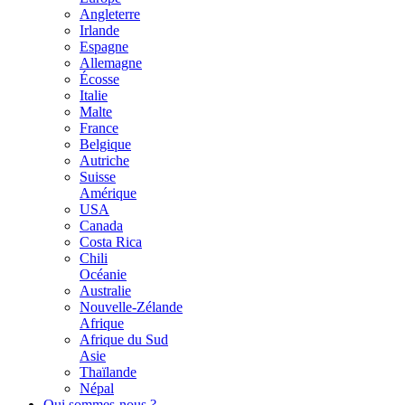
Angleterre
Irlande
Espagne
Allemagne
Écosse
Italie
Malte
France
Belgique
Autriche
Suisse
Amérique
USA
Canada
Costa Rica
Chili
Océanie
Australie
Nouvelle-Zélande
Afrique
Afrique du Sud
Asie
Thaïlande
Népal
Qui sommes-nous ?