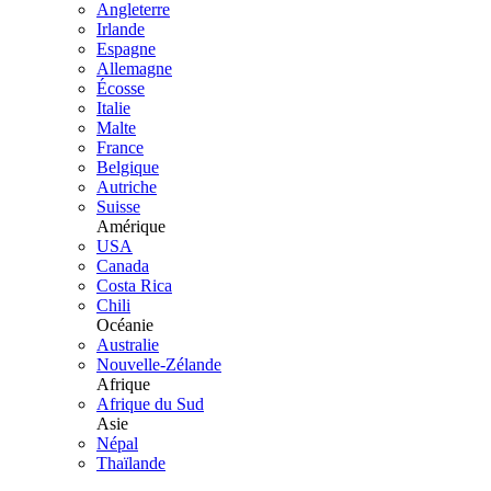
Angleterre
Irlande
Espagne
Allemagne
Écosse
Italie
Malte
France
Belgique
Autriche
Suisse
Amérique
USA
Canada
Costa Rica
Chili
Océanie
Australie
Nouvelle-Zélande
Afrique
Afrique du Sud
Asie
Népal
Thaïlande