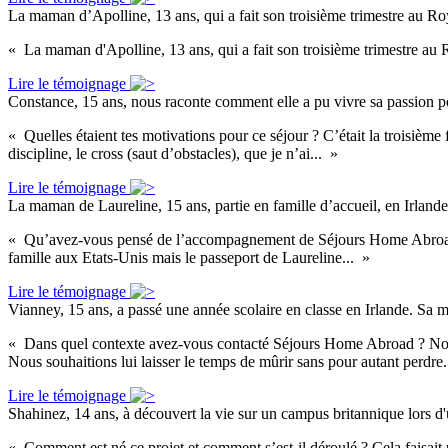
La maman d’Apolline, 13 ans, qui a fait son troisième trimestre au 
« La maman d'Apolline, 13 ans, qui a fait son troisième trimestre au
Lire le témoignage
Constance, 15 ans, nous raconte comment elle a pu vivre sa passion po
« Quelles étaient tes motivations pour ce séjour ? C’était la troisième
discipline, le cross (saut d’obstacles), que je n’ai... »
Lire le témoignage
La maman de Laureline, 15 ans, partie en famille d’accueil, en Irland
« Qu’avez-vous pensé de l’accompagnement de Séjours Home Abroad ? J’
famille aux Etats-Unis mais le passeport de Laureline... »
Lire le témoignage
Vianney, 15 ans, a passé une année scolaire en classe en Irlande. Sa
« Dans quel contexte avez-vous contacté Séjours Home Abroad ? Notre fi
Nous souhaitions lui laisser le temps de mûrir sans pour autant perdre.
Lire le témoignage
Shahinez, 14 ans, à découvert la vie sur un campus britannique lors 
« Comment est né ce projet et comment s’est-il déroulé ? Cela faisait