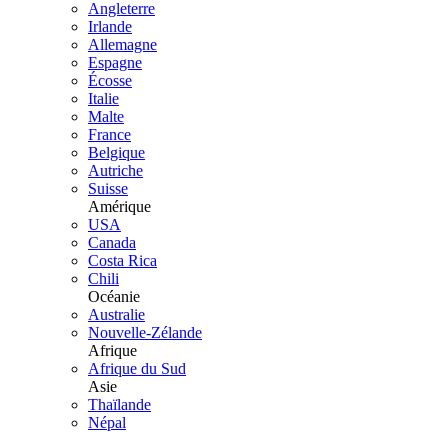
Angleterre
Irlande
Allemagne
Espagne
Écosse
Italie
Malte
France
Belgique
Autriche
Suisse
Amérique
USA
Canada
Costa Rica
Chili
Océanie
Australie
Nouvelle-Zélande
Afrique
Afrique du Sud
Asie
Thaïlande
Népal