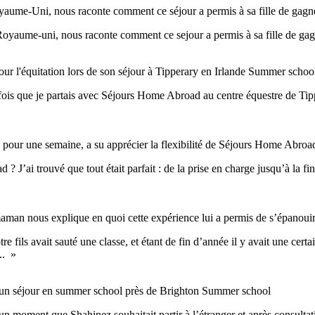
Royaume-Uni, nous raconte comment ce séjour a permis à sa fille de ga
 Royaume-uni, nous raconte comment ce sejour a permis à sa fille de g
ur l'équitation lors de son séjour à Tipperary en Irlande
Summer schoo
 fois que je partais avec Séjours Home Abroad au centre équestre de Tippe
e pour une semaine, a su apprécier la flexibilité de Séjours Home Abro
ai trouvé que tout était parfait : de la prise en charge jusqu’à la fi
 maman nous explique en quoi cette expérience lui a permis de s’épanoui
ls avait sauté une classe, et étant de fin d’année il y avait une certain
.. »
d'un séjour en summer school près de Brighton
Summer school
 un moment que Shahinez souhaitait partir à l’étranger et après consul