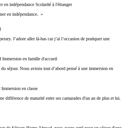
gner en indépendance
Scolarité à l'étranger
agner en indépendance. »
l
rary. J’adore aller là-bas car j’ai l’occasion de pratiquer une
ad
Immersion en famille d'accueil
n du séjour. Nous avions tout d’abord pensé à une immersion en
r
Immersion en classe
e différence de maturité entre ses camarades d'un an de plus et lui.
tation de Séjours Home Abroad, nous avons opté pour un séjour d'une