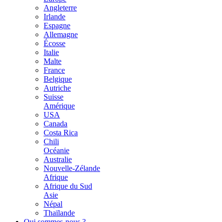
Angleterre
Irlande
Espagne
Allemagne
Écosse
Italie
Malte
France
Belgique
Autriche
Suisse
Amérique
USA
Canada
Costa Rica
Chili
Océanie
Australie
Nouvelle-Zélande
Afrique
Afrique du Sud
Asie
Népal
Thaïlande
Qui sommes-nous ?