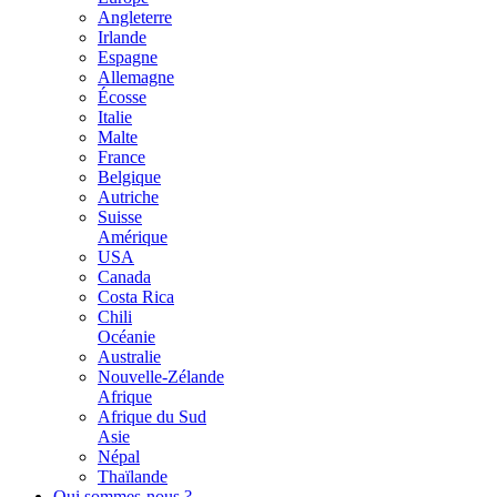
Angleterre
Irlande
Espagne
Allemagne
Écosse
Italie
Malte
France
Belgique
Autriche
Suisse
Amérique
USA
Canada
Costa Rica
Chili
Océanie
Australie
Nouvelle-Zélande
Afrique
Afrique du Sud
Asie
Népal
Thaïlande
Qui sommes-nous ?