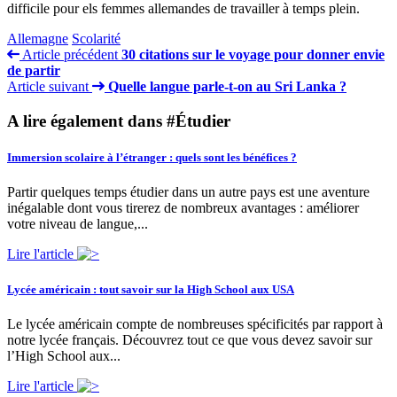
difficile pour els femmes allemandes de travailler à temps plein.
Allemagne
Scolarité
Article précédent
30 citations sur le voyage pour donner envie
de partir
Article suivant
Quelle langue parle-t-on au Sri Lanka ?
A lire également dans #Étudier
Immersion scolaire à l’étranger : quels sont les bénéfices ?
Partir quelques temps étudier dans un autre pays est une aventure
inégalable dont vous tirerez de nombreux avantages : améliorer
votre niveau de langue,...
Lire l'article
Lycée américain : tout savoir sur la High School aux USA
Le lycée américain compte de nombreuses spécificités par rapport à
notre lycée français. Découvrez tout ce que vous devez savoir sur
l’High School aux...
Lire l'article