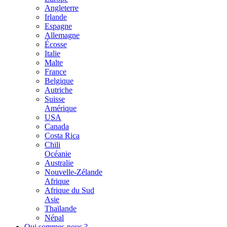
Angleterre
Irlande
Espagne
Allemagne
Écosse
Italie
Malte
France
Belgique
Autriche
Suisse
Amérique
USA
Canada
Costa Rica
Chili
Océanie
Australie
Nouvelle-Zélande
Afrique
Afrique du Sud
Asie
Thaïlande
Népal
Qui sommes-nous ?