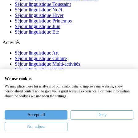
Séjour linguistique Toussaint
Séjour linguistique Noël
Séjour linguistique Hiver
Séjour linguistique Printemps
Séjour linguistique Juin
Séjour linguistique Eté
Activités
Séjour linguistique Art
Séjour linguistique Culture
Séjour linguistique Multi-activités
Séjour linguistique Sports
Séjour linguistique Académique
We use cookies
À propos
We may place these for analysis of our visitor data, to improve our website, show
personalised content and to give you a great website experience. For more information
FAQ
about the cookies we use open the settings.
Témoignages
Blog
Webinaires
Accept all
Deny
Nous recrutons
No, adjust
Keiron Education -
Assurances
-
Plan du site
-
Mentions légales
-
Conditions générales de vente
-
Politique de confidentialité