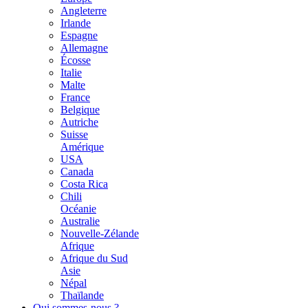
Angleterre
Irlande
Espagne
Allemagne
Écosse
Italie
Malte
France
Belgique
Autriche
Suisse
Amérique
USA
Canada
Costa Rica
Chili
Océanie
Australie
Nouvelle-Zélande
Afrique
Afrique du Sud
Asie
Népal
Thaïlande
Qui sommes-nous ?