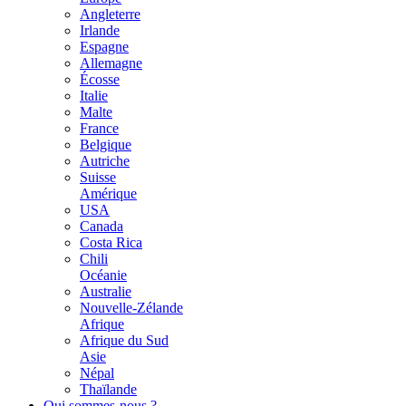
Angleterre
Irlande
Espagne
Allemagne
Écosse
Italie
Malte
France
Belgique
Autriche
Suisse
Amérique
USA
Canada
Costa Rica
Chili
Océanie
Australie
Nouvelle-Zélande
Afrique
Afrique du Sud
Asie
Népal
Thaïlande
Qui sommes-nous ?