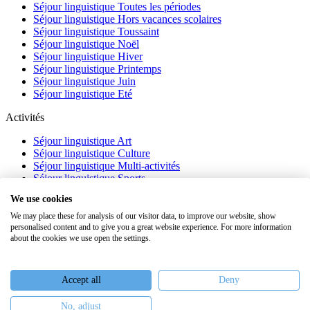
Séjour linguistique Toutes les périodes
Séjour linguistique Hors vacances scolaires
Séjour linguistique Toussaint
Séjour linguistique Noël
Séjour linguistique Hiver
Séjour linguistique Printemps
Séjour linguistique Juin
Séjour linguistique Eté
Activités
Séjour linguistique Art
Séjour linguistique Culture
Séjour linguistique Multi-activités
Séjour linguistique Sports
Séjour linguistique Académique
We use cookies
À propos
We may place these for analysis of our visitor data, to improve our website, show
personalised content and to give you a great website experience. For more information
FAQ
about the cookies we use open the settings.
Témoignages
Blog
Webinaires
Accept all
Deny
Nous recrutons
No, adjust