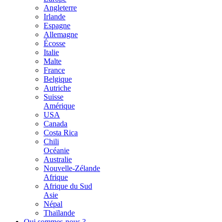
Angleterre
Irlande
Espagne
Allemagne
Écosse
Italie
Malte
France
Belgique
Autriche
Suisse
Amérique
USA
Canada
Costa Rica
Chili
Océanie
Australie
Nouvelle-Zélande
Afrique
Afrique du Sud
Asie
Népal
Thaïlande
Qui sommes-nous ?