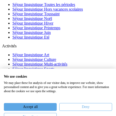
Séjour linguistique Toutes les périodes
Séjour linguistique Hors vacances scolaires
Séjour linguistique Toussaint
Séjour linguistique Noël
Séjour linguistique Hiver
Séjour linguistique Printemps
Séjour linguistique Juin
Séjour linguistique Eté
Activités
Séjour linguistique Art
Séjour linguistique Culture
Séjour linguistique Multi-activités
Séjour linguistique Sports
Séjour linguistique Académique
We use cookies
À propos
We may place these for analysis of our visitor data, to improve our website, show
personalised content and to give you a great website experience. For more information
FAQ
about the cookies we use open the settings.
Témoignages
Blog
Webinaires
Accept all
Deny
Nous recrutons