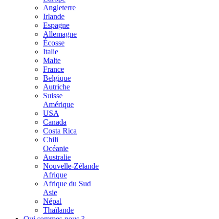
Angleterre
Irlande
Espagne
Allemagne
Écosse
Italie
Malte
France
Belgique
Autriche
Suisse
Amérique
USA
Canada
Costa Rica
Chili
Océanie
Australie
Nouvelle-Zélande
Afrique
Afrique du Sud
Asie
Népal
Thaïlande
Qui sommes-nous ?