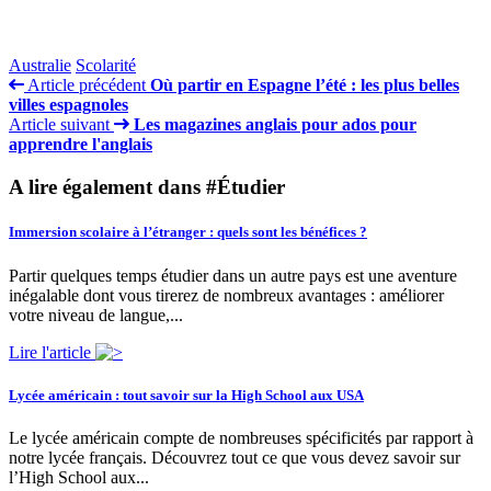
Australie
Scolarité
Article précédent
Où partir en Espagne l’été : les plus belles
villes espagnoles
Article suivant
Les magazines anglais pour ados pour
apprendre l'anglais
A lire également dans #Étudier
Immersion scolaire à l’étranger : quels sont les bénéfices ?
Partir quelques temps étudier dans un autre pays est une aventure
inégalable dont vous tirerez de nombreux avantages : améliorer
votre niveau de langue,...
Lire l'article
Lycée américain : tout savoir sur la High School aux USA
Le lycée américain compte de nombreuses spécificités par rapport à
notre lycée français. Découvrez tout ce que vous devez savoir sur
l’High School aux...