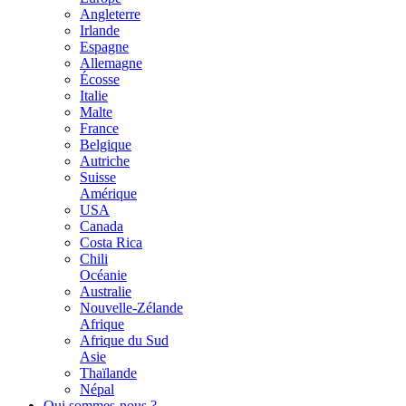
Angleterre
Irlande
Espagne
Allemagne
Écosse
Italie
Malte
France
Belgique
Autriche
Suisse
Amérique
USA
Canada
Costa Rica
Chili
Océanie
Australie
Nouvelle-Zélande
Afrique
Afrique du Sud
Asie
Thaïlande
Népal
Qui sommes-nous ?