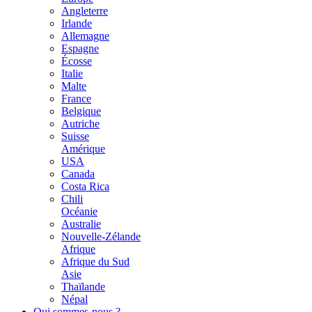
Angleterre
Irlande
Allemagne
Espagne
Écosse
Italie
Malte
France
Belgique
Autriche
Suisse
Amérique
USA
Canada
Costa Rica
Chili
Océanie
Australie
Nouvelle-Zélande
Afrique
Afrique du Sud
Asie
Thaïlande
Népal
Qui sommes-nous ?