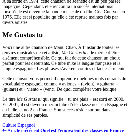
À sa sortie en 1974, cette chanson de Jeanette est un peu passée
inaperçue. Cependant, elle rencontra un succès international
lorsqu’elle est devenue la bande musicale du film Cria Cuervos en
1976. Elle est si populaire qu’elle a été reprise maintes fois par
divers artistes.
Me Gustas tu
Voici une autre chanson de Manu Chao. À l’instar de toutes les
œuvres musicales de cet artiste,
Me Gustas tu
a le mérite d’être
aisément compréhensible. Ce qui fait de cette chanson un choix
parfait pour les débutants. Ce tube mixe la langue française et la
langue espagnole. Les phrases s’avèrent courtes et faciles à retenir.
Cette chanson vous permet d’apprendre quelques mots courants du
vocabulaire espagnol, comme « aviones » (avion), « guitarra »
(guitare) et « viento » (vent). De quoi compléter votre lexique.
Le titre
Me Gustas tu
qui signifie « tu me plais » est sorti en 2000.
En 2001, il est devenu un vrai tube d’été, classé no 1 en Espagne et
en Italie, et no 2 en France. Son succès réside surtout dans la
simplicité de ses paroles.
Culture
Espagnol
Article précédent
Quel est l’équivalent des classes en France