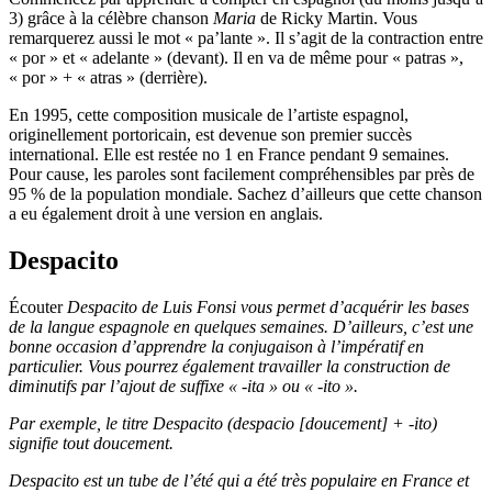
3) grâce à la célèbre chanson
Maria
de Ricky Martin. Vous
remarquerez aussi le mot « pa’lante ». Il s’agit de la contraction entre
« por » et « adelante » (devant). Il en va de même pour « patras »,
« por » + « atras » (derrière).
En 1995, cette composition musicale de l’artiste espagnol,
originellement portoricain, est devenue son premier succès
international. Elle est restée no 1 en France pendant 9 semaines.
Pour cause, les paroles sont facilement compréhensibles par près de
95 % de la population mondiale. Sachez d’ailleurs que cette chanson
a eu également droit à une version en anglais.
Despacito
Écouter
Despacito
de Luis Fonsi vous permet d’acquérir les bases
de la langue espagnole en quelques semaines. D’ailleurs, c’est une
bonne occasion d’apprendre la conjugaison à l’impératif en
particulier. Vous pourrez également travailler la construction de
diminutifs par l’ajout de suffixe « -ita » ou « -ito ».
Par exemple, le titre
Despacito
(despacio [doucement] + -ito)
signifie tout doucement.
Despacito
est un tube de l’été qui a été très populaire en France et