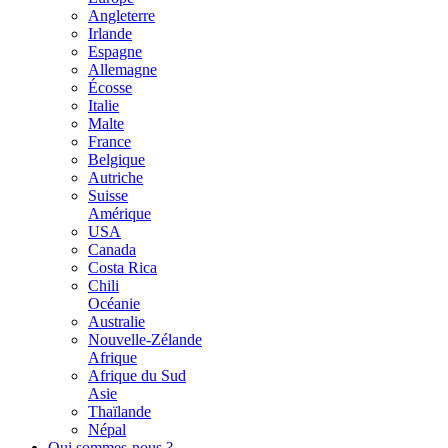
Angleterre
Irlande
Espagne
Allemagne
Écosse
Italie
Malte
France
Belgique
Autriche
Suisse
Amérique
USA
Canada
Costa Rica
Chili
Océanie
Australie
Nouvelle-Zélande
Afrique
Afrique du Sud
Asie
Thaïlande
Népal
Qui sommes-nous ?