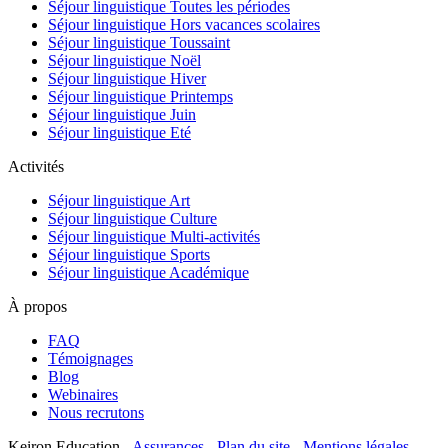
Séjour linguistique Toutes les périodes
Séjour linguistique Hors vacances scolaires
Séjour linguistique Toussaint
Séjour linguistique Noël
Séjour linguistique Hiver
Séjour linguistique Printemps
Séjour linguistique Juin
Séjour linguistique Eté
Activités
Séjour linguistique Art
Séjour linguistique Culture
Séjour linguistique Multi-activités
Séjour linguistique Sports
Séjour linguistique Académique
À propos
FAQ
Témoignages
Blog
Webinaires
Nous recrutons
Keiron Education -
Assurances
-
Plan du site
-
Mentions légales
-