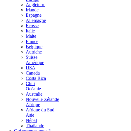
Angleterre
Irlande
Espagne
Allemagne
Écosse
Italie
Malte
France
Belgique
Autriche
Suisse
Amérique
USA
Canada
Costa Rica
Chili
Océanie
Australie
Nouvelle-Zélande
Afrique
Afrique du Sud
Asie
Népal
Thaïlande
Qui sommes-nous ?