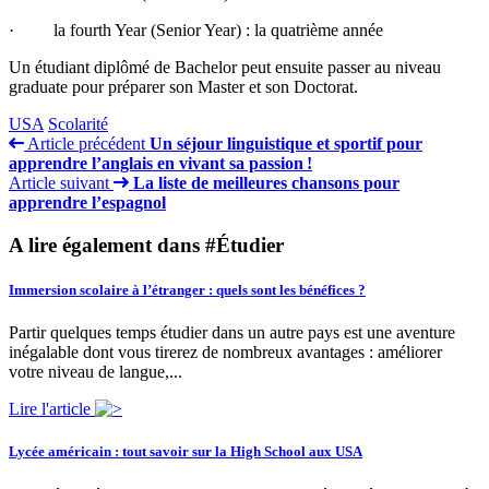
· la fourth Year (Senior Year) : la quatrième année
Un étudiant diplômé de Bachelor peut ensuite passer au niveau
graduate pour préparer son Master et son Doctorat.
USA
Scolarité
Article précédent
Un séjour linguistique et sportif pour
apprendre l’anglais en vivant sa passion !
Article suivant
La liste de meilleures chansons pour
apprendre l’espagnol
A lire également dans #Étudier
Immersion scolaire à l’étranger : quels sont les bénéfices ?
Partir quelques temps étudier dans un autre pays est une aventure
inégalable dont vous tirerez de nombreux avantages : améliorer
votre niveau de langue,...
Lire l'article
Lycée américain : tout savoir sur la High School aux USA