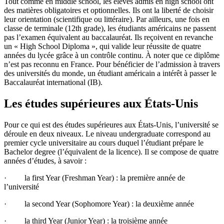
Tout comme en middle school, les élèves admis en high school ont
des matières obligatoires et optionnelles. Ils ont la liberté de choisir
leur orientation (scientifique ou littéraire). Par ailleurs, une fois en
classe de terminale (12th grade), les étudiants
américains ne passent
pas l’examen équivalent au baccalauréat. Ils reçoivent en revanche
un « High School Diploma », qui valide leur réussite de quatre
années du lycée grâce à un contrôle continu. À noter que ce diplôme
n’est pas reconnu en France. Pour bénéficier de l’admission à travers
des universités du monde, un étudiant américain a intérêt à passer le
Baccalauréat international (IB).
Les études supérieures aux États-Unis
Pour ce qui est des études supérieures aux États-Unis, l’université se
déroule en deux niveaux. Le niveau undergraduate correspond au
premier cycle universitaire au cours duquel l’étudiant prépare le
Bachelor degree (l’équivalent de la licence). Il se compose de quatre
années d’études, à savoir :
· la first Year (Freshman Year) : la première année de
l’université
· la second Year (Sophomore Year) : la deuxième année
· la third Year (Junior Year) : la troisième année