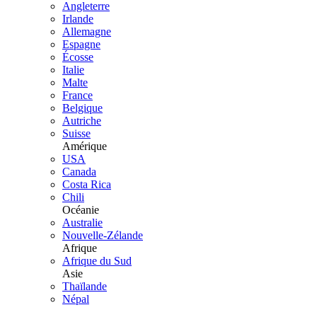
Angleterre
Irlande
Allemagne
Espagne
Écosse
Italie
Malte
France
Belgique
Autriche
Suisse
Amérique
USA
Canada
Costa Rica
Chili
Océanie
Australie
Nouvelle-Zélande
Afrique
Afrique du Sud
Asie
Thaïlande
Népal