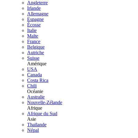
Angleterre
Irlande
Allemagne
Espagne
Écosse
Italie
Malte
France
Belgique
Autriche
Suisse
Amérique
USA
Canada
Costa Rica
Chili
Océanie
Australie
Nouvelle-Zélande
Afrique
Afrique du Sud
Asie
Thaïlande
Népal