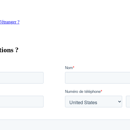
'étranger ?
tions ?