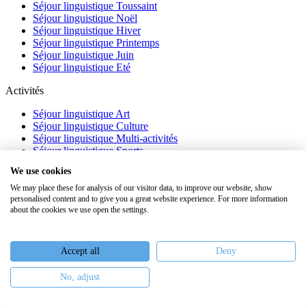
Séjour linguistique Toussaint
Séjour linguistique Noël
Séjour linguistique Hiver
Séjour linguistique Printemps
Séjour linguistique Juin
Séjour linguistique Eté
Activités
Séjour linguistique Art
Séjour linguistique Culture
Séjour linguistique Multi-activités
Séjour linguistique Sports
Séjour linguistique Académique
We use cookies
À propos
We may place these for analysis of our visitor data, to improve our website, show
personalised content and to give you a great website experience. For more information
FAQ
about the cookies we use open the settings.
Témoignages
Blog
Webinaires
Accept all
Deny
Nous recrutons
No, adjust
Keiron Education -
Assurances
-
Plan du site
-
Mentions légales
-
Conditions générales de vente
-
Politique de confidentialité