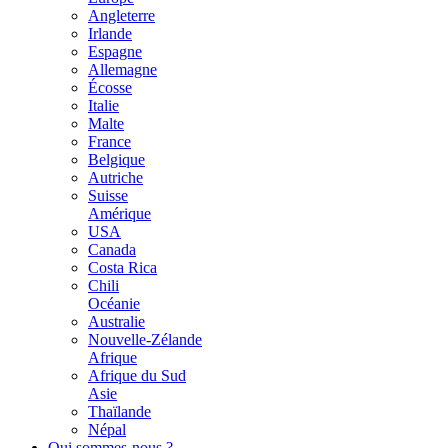
Angleterre
Irlande
Espagne
Allemagne
Écosse
Italie
Malte
France
Belgique
Autriche
Suisse
Amérique
USA
Canada
Costa Rica
Chili
Océanie
Australie
Nouvelle-Zélande
Afrique
Afrique du Sud
Asie
Thaïlande
Népal
Qui sommes-nous ?