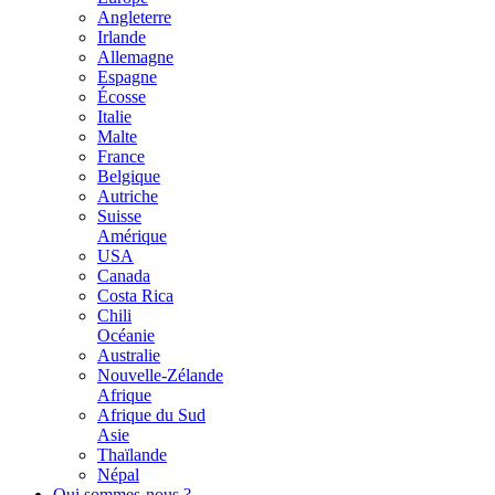
Angleterre
Irlande
Allemagne
Espagne
Écosse
Italie
Malte
France
Belgique
Autriche
Suisse
Amérique
USA
Canada
Costa Rica
Chili
Océanie
Australie
Nouvelle-Zélande
Afrique
Afrique du Sud
Asie
Thaïlande
Népal
Qui sommes-nous ?