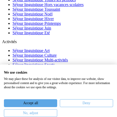
Séjour linguistique Hors vacances scolaires
Séjour linguistique Toussaint
Séjour linguistique Noël
Séjour linguistique Hiver
Séjour linguistique Printemps
Séjour linguistique Juin
Séjour linguistique Eté
Activités
Séjour linguistique Art
Séjour linguistique Culture
Séjour linguistique Multi-activités
Séjour linguistique Sports
Séjour linguistique Académique
We use cookies
À propos
We may place these for analysis of our visitor data, to improve our website, show
personalised content and to give you a great website experience. For more information
FAQ
about the cookies we use open the settings.
Témoignages
Blog
Webinaires
Accept all
Deny
Nous recrutons
No, adjust
Keiron Education -
Assurances
-
Plan du site
-
Mentions légales
-