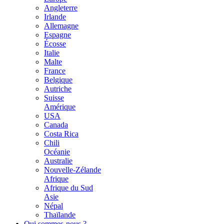
Angleterre
Irlande
Allemagne
Espagne
Écosse
Italie
Malte
France
Belgique
Autriche
Suisse
Amérique
USA
Canada
Costa Rica
Chili
Océanie
Australie
Nouvelle-Zélande
Afrique
Afrique du Sud
Asie
Népal
Thaïlande
Qui sommes-nous ?