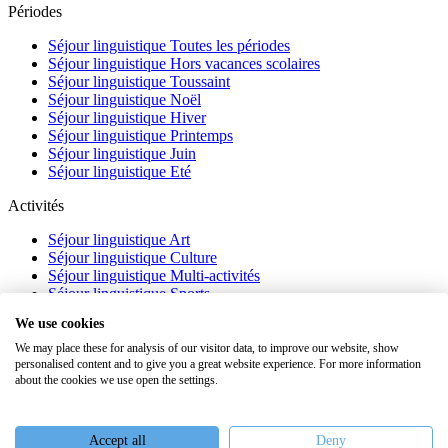
Périodes
Séjour linguistique Toutes les périodes
Séjour linguistique Hors vacances scolaires
Séjour linguistique Toussaint
Séjour linguistique Noël
Séjour linguistique Hiver
Séjour linguistique Printemps
Séjour linguistique Juin
Séjour linguistique Eté
Activités
Séjour linguistique Art
Séjour linguistique Culture
Séjour linguistique Multi-activités
Séjour linguistique Sports
Séjour linguistique Académique
We use cookies
À propos
We may place these for analysis of our visitor data, to improve our website, show
personalised content and to give you a great website experience. For more information
FAQ
about the cookies we use open the settings.
Témoignages
Blog
Webinaires
Accept all
Deny