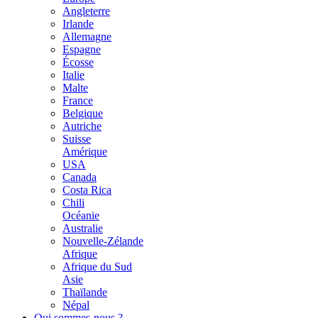
Angleterre
Irlande
Allemagne
Espagne
Écosse
Italie
Malte
France
Belgique
Autriche
Suisse
Amérique
USA
Canada
Costa Rica
Chili
Océanie
Australie
Nouvelle-Zélande
Afrique
Afrique du Sud
Asie
Thaïlande
Népal
Qui sommes-nous ?