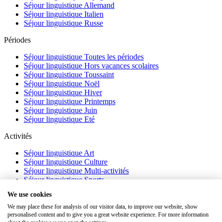
Séjour linguistique Allemand
Séjour linguistique Italien
Séjour linguistique Russe
Périodes
Séjour linguistique Toutes les périodes
Séjour linguistique Hors vacances scolaires
Séjour linguistique Toussaint
Séjour linguistique Noël
Séjour linguistique Hiver
Séjour linguistique Printemps
Séjour linguistique Juin
Séjour linguistique Eté
Activités
Séjour linguistique Art
Séjour linguistique Culture
Séjour linguistique Multi-activités
Séjour linguistique Sports
Séjour linguistique Académique
We use cookies
À propos
We may place these for analysis of our visitor data, to improve our website, show
personalised content and to give you a great website experience. For more information