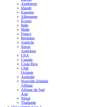
Angleterre
Irlande
Espagne
Allemagne
Écosse
Italie
Malte
France
Belgique
Autriche
Suisse
Amérique
USA
Canada
Costa Rica
Chili
Océanie
Australie
Nouvelle-Zélande
Afrique
Afrique du Sud
Asie
Népal
Thaïlande
Qui sommes-nous ?