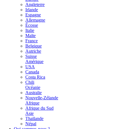
Angleterre
Irlande
Espagne
Allemagne
Écosse
Italie
Malte
France
Belgique
Autriche
Suisse
Amérique
USA
Canada
Costa Rica
Chili
Océanie
Australie
Nouvelle-Zélande
Afrique
Afrique du Sud
Asie
Thaïlande
Népal
Qui sommes-nous ?