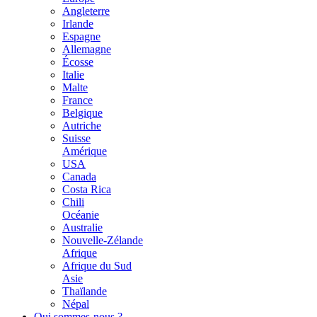
Angleterre
Irlande
Espagne
Allemagne
Écosse
Italie
Malte
France
Belgique
Autriche
Suisse
Amérique
USA
Canada
Costa Rica
Chili
Océanie
Australie
Nouvelle-Zélande
Afrique
Afrique du Sud
Asie
Thaïlande
Népal
Qui sommes-nous ?