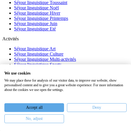
Séjour linguistique Toussaint
Séjour linguistique Noël
Séjour linguistique Hiver
Séjour linguistique Printemps
Séjour linguistique Juin
Séjour linguistique Eté
Activités
Séjour linguistique Art
Séjour linguistique Culture
Séjour linguistique Multi-activités
Séjour linguistique Sports
Séjour linguistique Académique
We use cookies
À propos
We may place these for analysis of our visitor data, to improve our website, show
personalised content and to give you a great website experience. For more information
FAQ
about the cookies we use open the settings.
Témoignages
Blog
Webinaires
Accept all
Deny
Nous recrutons
No, adjust
Keiron Education -
Assurances
-
Plan du site
-
Mentions légales
-
Conditions générales de vente
-
Politique de confidentialité