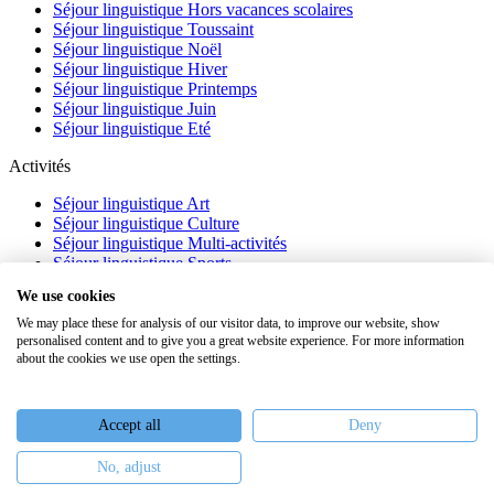
Séjour linguistique Hors vacances scolaires
Séjour linguistique Toussaint
Séjour linguistique Noël
Séjour linguistique Hiver
Séjour linguistique Printemps
Séjour linguistique Juin
Séjour linguistique Eté
Activités
Séjour linguistique Art
Séjour linguistique Culture
Séjour linguistique Multi-activités
Séjour linguistique Sports
Séjour linguistique Académique
We use cookies
À propos
We may place these for analysis of our visitor data, to improve our website, show
personalised content and to give you a great website experience. For more information
FAQ
about the cookies we use open the settings.
Témoignages
Blog
Webinaires
Accept all
Deny
Nous recrutons
No, adjust
Keiron Education -
Assurances
-
Plan du site
-
Mentions légales
-