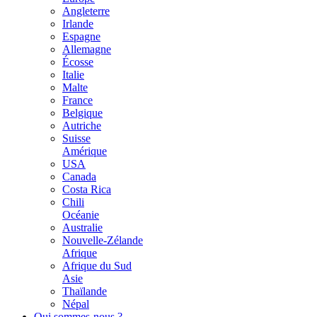
Angleterre
Irlande
Espagne
Allemagne
Écosse
Italie
Malte
France
Belgique
Autriche
Suisse
Amérique
USA
Canada
Costa Rica
Chili
Océanie
Australie
Nouvelle-Zélande
Afrique
Afrique du Sud
Asie
Thaïlande
Népal
Qui sommes-nous ?