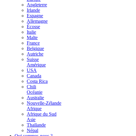
Angleterre
Irlande
Espagne
Allemagne
Écosse
Italie
Malte
France
Belgique
Autriche
Suisse
Amérique
USA
Canada
Costa Rica
Chili
Océanie
Australie
Nouvelle-Zélande
Afrique
Afrique du Sud
Asie
Thaïlande
Népal
Qui sommes-nous ?