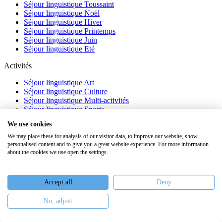
Séjour linguistique Toussaint
Séjour linguistique Noël
Séjour linguistique Hiver
Séjour linguistique Printemps
Séjour linguistique Juin
Séjour linguistique Eté
Activités
Séjour linguistique Art
Séjour linguistique Culture
Séjour linguistique Multi-activités
Séjour linguistique Sports
Séjour linguistique Académique
We use cookies
À propos
We may place these for analysis of our visitor data, to improve our website, show
personalised content and to give you a great website experience. For more information
FAQ
about the cookies we use open the settings.
Témoignages
Blog
Webinaires
Accept all
Deny
Nous recrutons
No, adjust
Keiron Education -
Assurances
-
Plan du site
-
Mentions légales
-
Conditions générales de vente
-
Politique de confidentialité