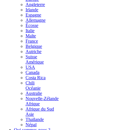
Angleterre
Irlande
Espagne
Allemagne
Écosse
Italie
Malte
France
Belgique
Autriche
Suisse
Amérique
USA
Canada
Costa Rica
Chili
Océanie
Australie
Nouvelle-Zélande
Afrique
Afrique du Sud
Asie
Thaïlande
Népal
Qui sommes-nous ?