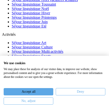
Séjour linguistique Toussaint
Séjour linguistique Noël
Séjour linguistique Hiver
Séjour linguistique Printemps
Séjour linguistique Juin
Séjour linguistique Eté
Activités
Séjour linguistique Art
Séjour linguistique Culture
Séjour linguistique Multi-activités
Séjour linguistique Sports
Séjour linguistique Académique
We use cookies
À propos
We may place these for analysis of our visitor data, to improve our website, show
personalised content and to give you a great website experience. For more information
FAQ
about the cookies we use open the settings.
Témoignages
Blog
Webinaires
Accept all
Deny
Nous recrutons
No, adjust
Keiron Education -
Assurances
-
Plan du site
-
Mentions légales
-
Conditions générales de vente
-
Politique de confidentialité