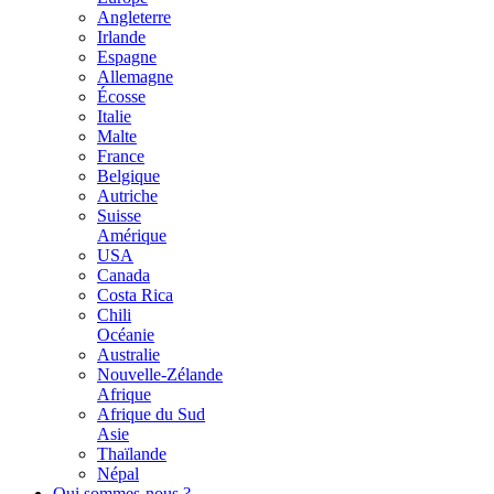
Angleterre
Irlande
Espagne
Allemagne
Écosse
Italie
Malte
France
Belgique
Autriche
Suisse
Amérique
USA
Canada
Costa Rica
Chili
Océanie
Australie
Nouvelle-Zélande
Afrique
Afrique du Sud
Asie
Thaïlande
Népal
Qui sommes-nous ?