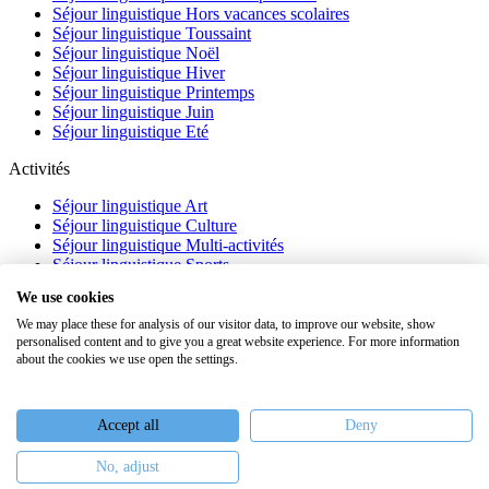
Séjour linguistique Hors vacances scolaires
Séjour linguistique Toussaint
Séjour linguistique Noël
Séjour linguistique Hiver
Séjour linguistique Printemps
Séjour linguistique Juin
Séjour linguistique Eté
Activités
Séjour linguistique Art
Séjour linguistique Culture
Séjour linguistique Multi-activités
Séjour linguistique Sports
Séjour linguistique Académique
We use cookies
À propos
We may place these for analysis of our visitor data, to improve our website, show
personalised content and to give you a great website experience. For more information
FAQ
about the cookies we use open the settings.
Témoignages
Blog
Webinaires
Accept all
Deny
Nous recrutons
No, adjust
Keiron Education -
Assurances
-
Plan du site
-
Mentions légales
-