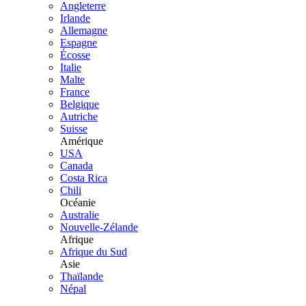
Angleterre
Irlande
Allemagne
Espagne
Écosse
Italie
Malte
France
Belgique
Autriche
Suisse
Amérique
USA
Canada
Costa Rica
Chili
Océanie
Australie
Nouvelle-Zélande
Afrique
Afrique du Sud
Asie
Thaïlande
Népal