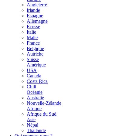
Angleterre
Irlande
Espagne
Allemagne
Écosse
Italie
Malte
France
Belgique
Autriche
Suisse
Amérique
USA
Canada
Costa Rica
Chili
Océanie
Australie
Nouvelle-Zélande
Afrique
Afrique du Sud
Asie
Népal
Thaïlande
Qui sommes-nous ?