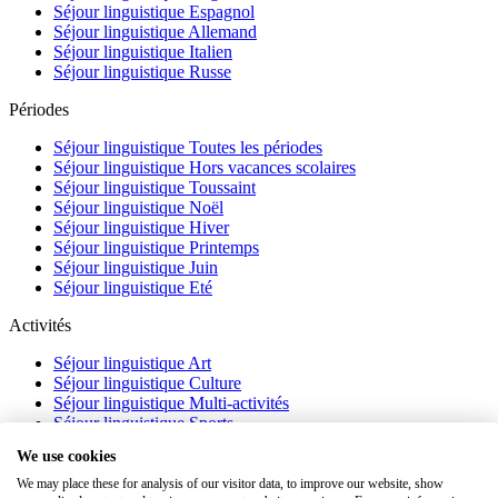
Séjour linguistique Espagnol
Séjour linguistique Allemand
Séjour linguistique Italien
Séjour linguistique Russe
Périodes
Séjour linguistique Toutes les périodes
Séjour linguistique Hors vacances scolaires
Séjour linguistique Toussaint
Séjour linguistique Noël
Séjour linguistique Hiver
Séjour linguistique Printemps
Séjour linguistique Juin
Séjour linguistique Eté
Activités
Séjour linguistique Art
Séjour linguistique Culture
Séjour linguistique Multi-activités
Séjour linguistique Sports
Séjour linguistique Académique
We use cookies
À propos
We may place these for analysis of our visitor data, to improve our website, show