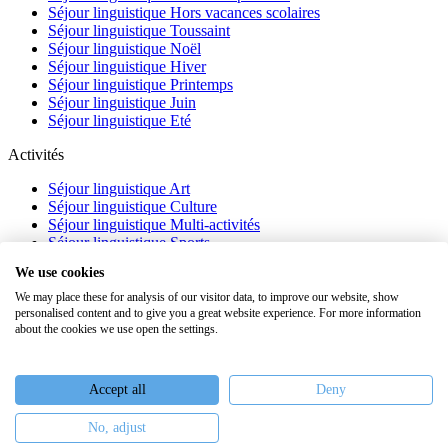
Séjour linguistique Hors vacances scolaires
Séjour linguistique Toussaint
Séjour linguistique Noël
Séjour linguistique Hiver
Séjour linguistique Printemps
Séjour linguistique Juin
Séjour linguistique Eté
Activités
Séjour linguistique Art
Séjour linguistique Culture
Séjour linguistique Multi-activités
Séjour linguistique Sports
Séjour linguistique Académique
We use cookies
À propos
We may place these for analysis of our visitor data, to improve our website, show
personalised content and to give you a great website experience. For more information
FAQ
about the cookies we use open the settings.
Témoignages
Blog
Webinaires
Accept all
Deny
Nous recrutons
No, adjust
Keiron Education -
Assurances
-
Plan du site
-
Mentions légales
-