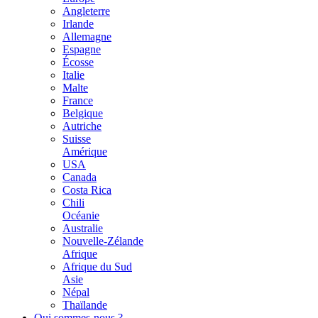
Angleterre
Irlande
Allemagne
Espagne
Écosse
Italie
Malte
France
Belgique
Autriche
Suisse
Amérique
USA
Canada
Costa Rica
Chili
Océanie
Australie
Nouvelle-Zélande
Afrique
Afrique du Sud
Asie
Népal
Thaïlande
Qui sommes-nous ?