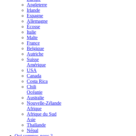
Angleterre
Irlande
Espagne
Allemagne
Écosse
Italie
Malte
France
Belgique
Autriche
Suisse
Amérique
USA
Canada
Costa Rica
Chili
Océanie
Australie
Nouvelle-Zélande
Afrique
Afrique du Sud
Asie
Thaïlande
Népal
Qui sommes-nous ?