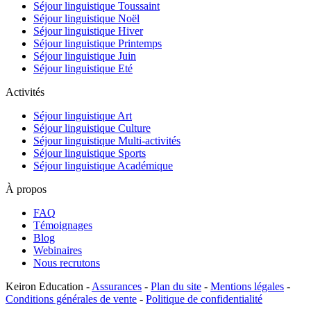
Séjour linguistique Toussaint
Séjour linguistique Noël
Séjour linguistique Hiver
Séjour linguistique Printemps
Séjour linguistique Juin
Séjour linguistique Eté
Activités
Séjour linguistique Art
Séjour linguistique Culture
Séjour linguistique Multi-activités
Séjour linguistique Sports
Séjour linguistique Académique
À propos
FAQ
Témoignages
Blog
Webinaires
Nous recrutons
Keiron Education -
Assurances
-
Plan du site
-
Mentions légales
-
Conditions générales de vente
-
Politique de confidentialité