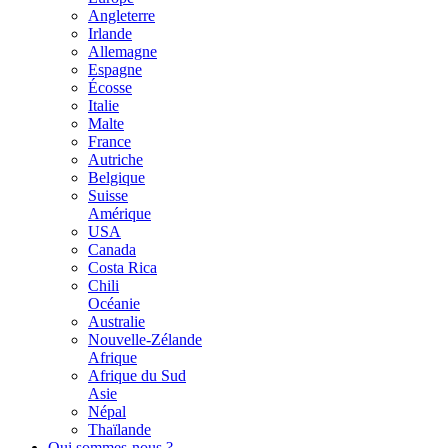
Angleterre
Irlande
Allemagne
Espagne
Écosse
Italie
Malte
France
Autriche
Belgique
Suisse
Amérique
USA
Canada
Costa Rica
Chili
Océanie
Australie
Nouvelle-Zélande
Afrique
Afrique du Sud
Asie
Népal
Thaïlande
Qui sommes-nous ?