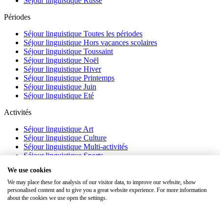
Séjour linguistique Russe
Périodes
Séjour linguistique Toutes les périodes
Séjour linguistique Hors vacances scolaires
Séjour linguistique Toussaint
Séjour linguistique Noël
Séjour linguistique Hiver
Séjour linguistique Printemps
Séjour linguistique Juin
Séjour linguistique Eté
Activités
Séjour linguistique Art
Séjour linguistique Culture
Séjour linguistique Multi-activités
Séjour linguistique Sports
Séjour linguistique Académique
We use cookies
À propos
We may place these for analysis of our visitor data, to improve our website, show
personalised content and to give you a great website experience. For more information
FAQ
about the cookies we use open the settings.
Témoignages
Blog