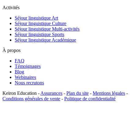
Activités
Séjour linguistique Art
Séjour linguistique Culture
Séjour linguistique Multi-activités
Séjour linguistique Sports
Séjour linguistique Académique
À propos
FAQ
Témoignages
Blog
Webinaires
Nous recrutons
Keiron Education -
Assurances
-
Plan du site
-
Mentions légales
-
Conditions générales de vente
-
Politique de confidentialité