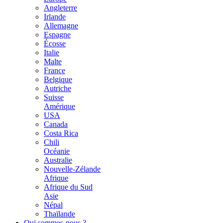
Angleterre
Irlande
Allemagne
Espagne
Écosse
Italie
Malte
France
Belgique
Autriche
Suisse
Amérique
USA
Canada
Costa Rica
Chili
Océanie
Australie
Nouvelle-Zélande
Afrique
Afrique du Sud
Asie
Népal
Thaïlande
Qui sommes-nous ?