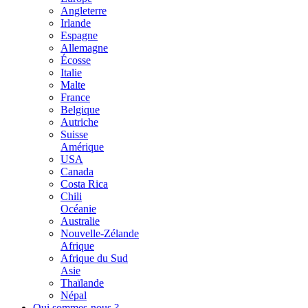
Angleterre
Irlande
Espagne
Allemagne
Écosse
Italie
Malte
France
Belgique
Autriche
Suisse
Amérique
USA
Canada
Costa Rica
Chili
Océanie
Australie
Nouvelle-Zélande
Afrique
Afrique du Sud
Asie
Thaïlande
Népal
Qui sommes-nous ?