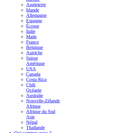
Angleterre
Irlande
Allemagne
Espagne
Écosse
Italie
Malte
France
Belgique
Autriche
Suisse
Amérique
USA
Canada
Costa Rica
Chili
Océanie
Australie
Nouvelle-Zélande
Afrique
Afrique du Sud
Asie
Népal
Thaïlande
Qui sommes-nous ?