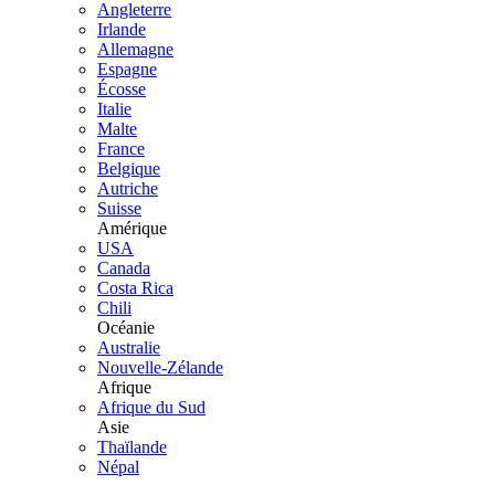
Angleterre
Irlande
Allemagne
Espagne
Écosse
Italie
Malte
France
Belgique
Autriche
Suisse
Amérique
USA
Canada
Costa Rica
Chili
Océanie
Australie
Nouvelle-Zélande
Afrique
Afrique du Sud
Asie
Thaïlande
Népal