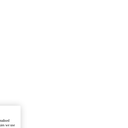
nalised
kies we use