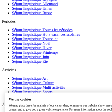
Séjour linguistique Allemand
Séjour linguistique Italien
Séjour linguistique Russe
Périodes
Séjour linguistique Toutes les périodes
Séjour linguistique Hors vacances scolaires
Séjour linguistique Toussaint
Séjour linguistique Noël
Séjour linguistique Hiver
Séjour linguistique Printemps
Séjour linguistique Juin
Séjour linguistique Eté
Activités
Séjour linguistique Art
Séjour linguistique Culture
Séjour linguistique Multi-activités
Séjour linguistique Sports
Séjour linguistique Académique
We use cookies
À propos
We may place these for analysis of our visitor data, to improve our website, show perso
content and to give you a great website experience. For more information about the coo