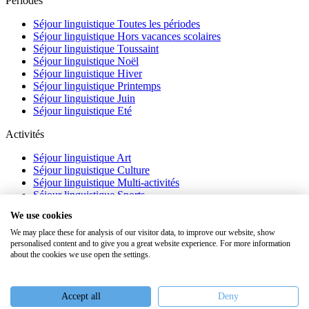
Périodes
Séjour linguistique Toutes les périodes
Séjour linguistique Hors vacances scolaires
Séjour linguistique Toussaint
Séjour linguistique Noël
Séjour linguistique Hiver
Séjour linguistique Printemps
Séjour linguistique Juin
Séjour linguistique Eté
Activités
Séjour linguistique Art
Séjour linguistique Culture
Séjour linguistique Multi-activités
Séjour linguistique Sports
Séjour linguistique Académique
We use cookies
À propos
We may place these for analysis of our visitor data, to improve our website, show
personalised content and to give you a great website experience. For more information
FAQ
about the cookies we use open the settings.
Témoignages
Blog
Webinaires
Accept all
Deny
Nous recrutons