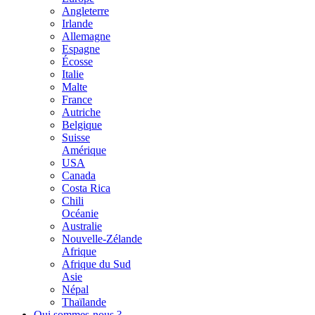
Angleterre
Irlande
Allemagne
Espagne
Écosse
Italie
Malte
France
Autriche
Belgique
Suisse
Amérique
USA
Canada
Costa Rica
Chili
Océanie
Australie
Nouvelle-Zélande
Afrique
Afrique du Sud
Asie
Népal
Thaïlande
Qui sommes-nous ?