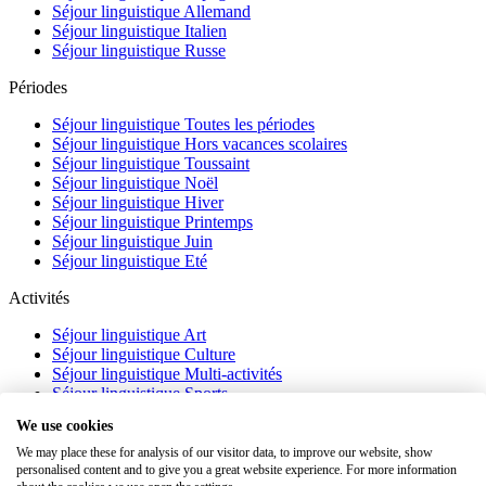
Séjour linguistique Allemand
Séjour linguistique Italien
Séjour linguistique Russe
Périodes
Séjour linguistique Toutes les périodes
Séjour linguistique Hors vacances scolaires
Séjour linguistique Toussaint
Séjour linguistique Noël
Séjour linguistique Hiver
Séjour linguistique Printemps
Séjour linguistique Juin
Séjour linguistique Eté
Activités
Séjour linguistique Art
Séjour linguistique Culture
Séjour linguistique Multi-activités
Séjour linguistique Sports
Séjour linguistique Académique
We use cookies
À propos
We may place these for analysis of our visitor data, to improve our website, show
personalised content and to give you a great website experience. For more information