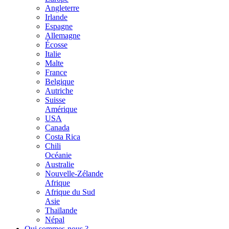
Angleterre
Irlande
Espagne
Allemagne
Écosse
Italie
Malte
France
Belgique
Autriche
Suisse
Amérique
USA
Canada
Costa Rica
Chili
Océanie
Australie
Nouvelle-Zélande
Afrique
Afrique du Sud
Asie
Thaïlande
Népal
Qui sommes-nous ?