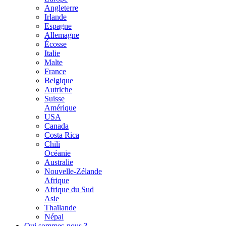
Angleterre
Irlande
Espagne
Allemagne
Écosse
Italie
Malte
France
Belgique
Autriche
Suisse
Amérique
USA
Canada
Costa Rica
Chili
Océanie
Australie
Nouvelle-Zélande
Afrique
Afrique du Sud
Asie
Thaïlande
Népal
Qui sommes-nous ?