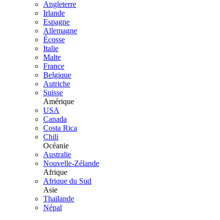
Angleterre
Irlande
Espagne
Allemagne
Écosse
Italie
Malte
France
Belgique
Autriche
Suisse
Amérique
USA
Canada
Costa Rica
Chili
Océanie
Australie
Nouvelle-Zélande
Afrique
Afrique du Sud
Asie
Thaïlande
Népal