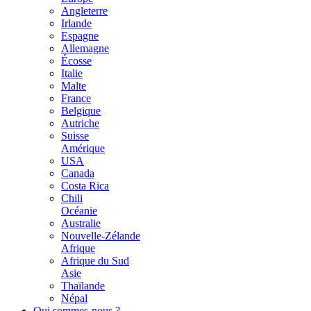
Angleterre
Irlande
Espagne
Allemagne
Écosse
Italie
Malte
France
Belgique
Autriche
Suisse
Amérique
USA
Canada
Costa Rica
Chili
Océanie
Australie
Nouvelle-Zélande
Afrique
Afrique du Sud
Asie
Thaïlande
Népal
Qui sommes-nous ?