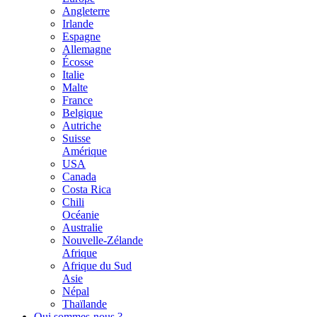
Angleterre
Irlande
Espagne
Allemagne
Écosse
Italie
Malte
France
Belgique
Autriche
Suisse
Amérique
USA
Canada
Costa Rica
Chili
Océanie
Australie
Nouvelle-Zélande
Afrique
Afrique du Sud
Asie
Népal
Thaïlande
Qui sommes-nous ?