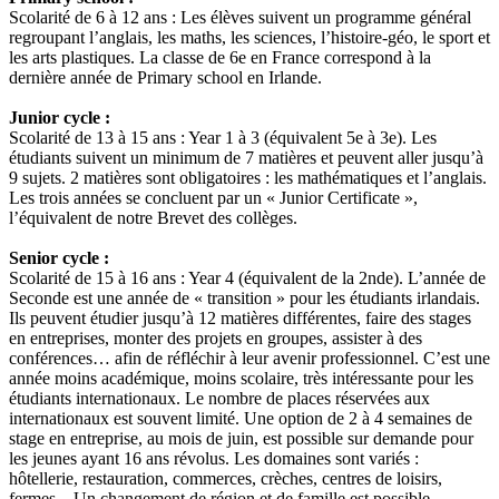
Scolarité de 6 à 12 ans : Les élèves suivent un programme général
regroupant l’anglais, les maths, les sciences, l’histoire-géo, le sport et
les arts plastiques. La classe de 6e en France correspond à la
dernière année de Primary school en Irlande.
Junior cycle :
Scolarité de 13 à 15 ans : Year 1 à 3 (équivalent 5e à 3e). Les
étudiants suivent un minimum de 7 matières et peuvent aller jusqu’à
9 sujets. 2 matières sont obligatoires : les mathématiques et l’anglais.
Les trois années se concluent par un « Junior Certificate »,
l’équivalent de notre Brevet des collèges.
Senior cycle :
Scolarité de 15 à 16 ans : Year 4 (équivalent de la 2nde). L’année de
Seconde est une année de « transition » pour les étudiants irlandais.
Ils peuvent étudier jusqu’à 12 matières différentes, faire des stages
en entreprises, monter des projets en groupes, assister à des
conférences… afin de réfléchir à leur avenir professionnel. C’est une
année moins académique, moins scolaire, très intéressante pour les
étudiants internationaux. Le nombre de places réservées aux
internationaux est souvent limité. Une option de 2 à 4 semaines de
stage en entreprise, au mois de juin, est possible sur demande pour
les jeunes ayant 16 ans révolus. Les domaines sont variés :
hôtellerie, restauration, commerces, crèches, centres de loisirs,
fermes... Un changement de région et de famille est possible.