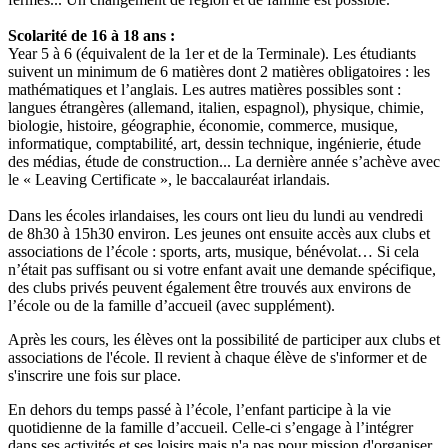
Scolarité de 16 à 18 ans :
Year 5 à 6 (équivalent de la 1er et de la Terminale). Les étudiants
suivent un minimum de 6 matières dont 2 matières obligatoires : les
mathématiques et l’anglais. Les autres matières possibles sont :
langues étrangères (allemand, italien, espagnol), physique, chimie,
biologie, histoire, géographie, économie, commerce, musique,
informatique, comptabilité, art, dessin technique, ingénierie, étude
des médias, étude de construction... La dernière année s’achève avec
le « Leaving Certificate », le baccalauréat irlandais.
Dans les écoles irlandaises, les cours ont lieu du lundi au vendredi
de 8h30 à 15h30 environ. Les jeunes ont ensuite accès aux clubs et
associations de l’école : sports, arts, musique, bénévolat… Si cela
n’était pas suffisant ou si votre enfant avait une demande spécifique,
des clubs privés peuvent également être trouvés aux environs de
l’école ou de la famille d’accueil (avec supplément).
Après les cours, les élèves ont la possibilité de participer aux clubs et
associations de l'école. Il revient à chaque élève de s'informer et de
s'inscrire une fois sur place.
En dehors du temps passé à l’école, l’enfant participe à la vie
quotidienne de la famille d’accueil. Celle-ci s’engage à l’intégrer
dans ses activités et ses loisirs mais n'a pas pour mission d'organiser