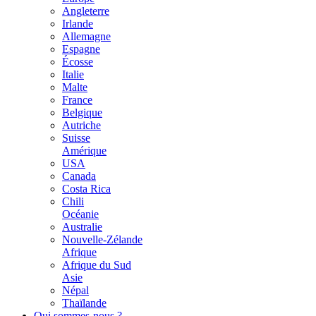
Angleterre
Irlande
Allemagne
Espagne
Écosse
Italie
Malte
France
Belgique
Autriche
Suisse
Amérique
USA
Canada
Costa Rica
Chili
Océanie
Australie
Nouvelle-Zélande
Afrique
Afrique du Sud
Asie
Népal
Thaïlande
Qui sommes-nous ?