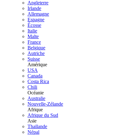
Angleterre
Irlande
Allemagne
Espagne
Écosse
Italie
Malte
France
Belgique
Autriche
Suisse
Amérique
USA
Canada
Costa Rica
Chili
Océanie
Australie
Nouvelle-Zélande
Afrique
Afrique du Sud
Asie
Thaïlande
Népal