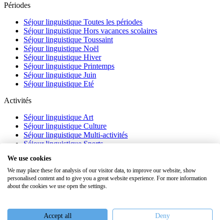
Périodes
Séjour linguistique Toutes les périodes
Séjour linguistique Hors vacances scolaires
Séjour linguistique Toussaint
Séjour linguistique Noël
Séjour linguistique Hiver
Séjour linguistique Printemps
Séjour linguistique Juin
Séjour linguistique Eté
Activités
Séjour linguistique Art
Séjour linguistique Culture
Séjour linguistique Multi-activités
Séjour linguistique Sports
Séjour linguistique Académique
We use cookies
À propos
We may place these for analysis of our visitor data, to improve our website, show
personalised content and to give you a great website experience. For more information
FAQ
about the cookies we use open the settings.
Témoignages
Blog
Webinaires
Accept all
Deny