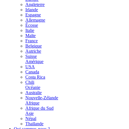
Angleterre
Irlande
Espagne
Allemagne
Écosse
Italie
Malte
France
Belgique
Autriche
Suisse
Amérique
USA
Canada
Costa Rica
Chili
Océanie
Australie
Nouvelle-Zélande
Afrique
Afrique du Sud
Asie
Népal
Thaïlande
Qui sommes-nous ?