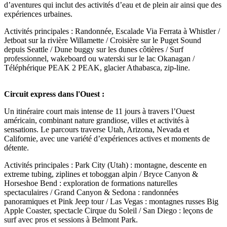
d’aventures qui inclut des activités d’eau et de plein air ainsi que des
expériences urbaines.
Activités principales : Randonnée, Escalade Via Ferrata à Whistler /
Jetboat sur la rivière Willamette / Croisière sur le Puget Sound
depuis Seattle / Dune buggy sur les dunes côtières / Surf
professionnel, wakeboard ou waterski sur le lac Okanagan /
Téléphérique PEAK 2 PEAK, glacier Athabasca, zip-line.
Circuit express dans l'Ouest :
Un itinéraire court mais intense de 11 jours à travers l’Ouest
américain, combinant nature grandiose, villes et activités à
sensations. Le parcours traverse Utah, Arizona, Nevada et
Californie, avec une variété d’expériences actives et moments de
détente.
Activités principales : Park City (Utah) : montagne, descente en
extreme tubing, ziplines et toboggan alpin / Bryce Canyon &
Horseshoe Bend : exploration de formations naturelles
spectaculaires / Grand Canyon & Sedona : randonnées
panoramiques et Pink Jeep tour / Las Vegas : montagnes russes Big
Apple Coaster, spectacle Cirque du Soleil / San Diego : leçons de
surf avec pros et sessions à Belmont Park.