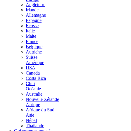
Angleterre
Irlande
Allemagne
Espagne
Écosse
Italie
Malte
France
Belgique
Autriche
Suisse
Amérique
USA
Canada
Costa Rica
Chili
Océanie
Australie
Nouvelle-Zélande
Afrique
Afrique du Sud
Asie
Népal
Thaïlande
Qui sommes-nous ?