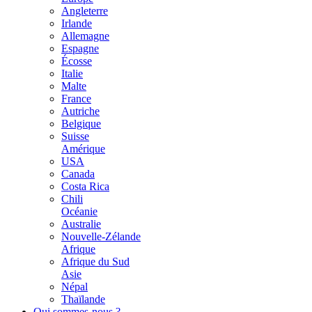
Angleterre
Irlande
Allemagne
Espagne
Écosse
Italie
Malte
France
Autriche
Belgique
Suisse
Amérique
USA
Canada
Costa Rica
Chili
Océanie
Australie
Nouvelle-Zélande
Afrique
Afrique du Sud
Asie
Népal
Thaïlande
Qui sommes-nous ?