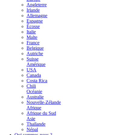
Angleterre
Irlande
Allemagne
Espagne
Écosse
Italie
Malte
France
Belgique
Autriche
Suisse
Amérique
USA
Canada
Costa Rica
Chili
Océanie
Australie
Nouvelle-Zélande
Afrique
Afrique du Sud
Asie
Thaïlande
Népal
Qui sommes-nous ?