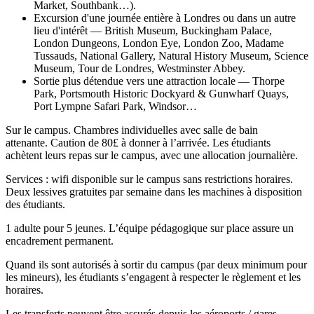
Market, Southbank…).
Excursion d'une journée entière à Londres ou dans un autre
lieu d'intérêt — British Museum, Buckingham Palace,
London Dungeons, London Eye, London Zoo, Madame
Tussauds, National Gallery, Natural History Museum, Science
Museum, Tour de Londres, Westminster Abbey.
Sortie plus détendue vers une attraction locale — Thorpe
Park, Portsmouth Historic Dockyard & Gunwharf Quays,
Port Lympne Safari Park, Windsor…
Sur le campus. Chambres individuelles avec salle de bain
attenante. Caution de 80£ à donner à l’arrivée. Les étudiants
achètent leurs repas sur le campus, avec une allocation journalière.
Services : wifi disponible sur le campus sans restrictions horaires.
Deux lessives gratuites par semaine dans les machines à disposition
des étudiants.
1 adulte pour 5 jeunes. L’équipe pédagogique sur place assure un
encadrement permanent.
Quand ils sont autorisés à sortir du campus (par deux minimum pour
les mineurs), les étudiants s’engagent à respecter le règlement et les
horaires.
Les transferts peuvent être assurés depuis les aéroports / gares