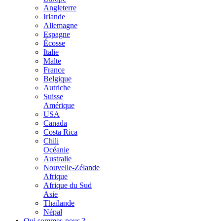
Angleterre
Irlande
Allemagne
Espagne
Écosse
Italie
Malte
France
Belgique
Autriche
Suisse
Amérique
USA
Canada
Costa Rica
Chili
Océanie
Australie
Nouvelle-Zélande
Afrique
Afrique du Sud
Asie
Thaïlande
Népal
Qui sommes-nous ?