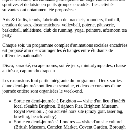
sportives et de loisirs en petits groupes encadrés. Les activités
suivantes ont notamment été proposées :
Arts & Crafts, tennis, fabrication de bracelets, rounders, football,
création de sacs, dreamcatchers, volleyball, poterie, pâtisserie,
basketball, athlétisme, club de running, yoga, peinture, afternoon tea
party.
Chaque soir, un programme complet d'animations sociales encadrées
est proposé afin d'encourager les échanges entre étudiants de
différentes nationalités :
Disco, karaoké, escape rooms, soirée jeux, mini-olympiades, chasse
au trésor, capture du drapeau.
Les excursions font partie intégrante du programme. Deux sorties
d'une demi-journée ont lieu en semaine, et deux excursions d'une
journée entière sont organisées le week-end.
Sortie en demi-journée à Brighton — visite d'un lieu d'intérêt
local (Sealife Brighton, Brighton Pier, Brighton Museum,
Royal Pavilion…) ou activité hors-site (crazy golf, laser tag,
bowling, beach-volley).
Sortie en demi-journée à Londres — visite d'un site culturel
(British Museum, Camden Market, Covent Garden, Borough