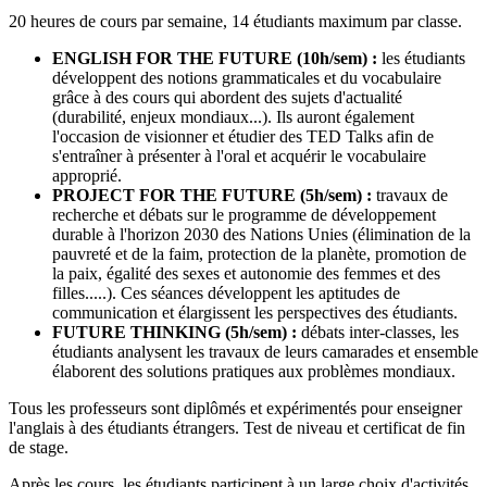
20 heures de cours par semaine, 14 étudiants maximum par classe.
ENGLISH FOR THE FUTURE (10h/sem) :
les étudiants
développent des notions grammaticales et du vocabulaire
grâce à des cours qui abordent des sujets d'actualité
(durabilité, enjeux mondiaux...). Ils auront également
l'occasion de visionner et étudier des TED Talks afin de
s'entraîner à présenter à l'oral et acquérir le vocabulaire
approprié.
PROJECT FOR THE FUTURE (5h/sem) :
travaux de
recherche et débats sur le programme de développement
durable à l'horizon 2030 des Nations Unies (élimination de la
pauvreté et de la faim, protection de la planète, promotion de
la paix, égalité des sexes et autonomie des femmes et des
filles.....). Ces séances développent les aptitudes de
communication et élargissent les perspectives des étudiants.
FUTURE THINKING (5h/sem) :
débats inter-classes, les
étudiants analysent les travaux de leurs camarades et ensemble
élaborent des solutions pratiques aux problèmes mondiaux.
Tous les professeurs sont diplômés et expérimentés pour enseigner
l'anglais à des étudiants étrangers. Test de niveau et certificat de fin
de stage.
Après les cours, les étudiants participent à un large choix d'activités