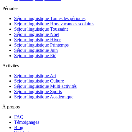
Périodes
Séjour linguistique Toutes les périodes
Séjour linguistique Hors vacances scolaires
Séjour linguistique Toussaint
Séjour linguistique Noël
Séjour linguistique Hiver
Séjour linguistique Printemps
Séjour linguistique Juin
Séjour linguistique Eté
Activités
Séjour linguistique Art
Séjour linguistique Culture
Séjour linguistique Multi-activités
Séjour linguistique Sports
Séjour linguistique Académique
À propos
FAQ
Témoignages
Blog